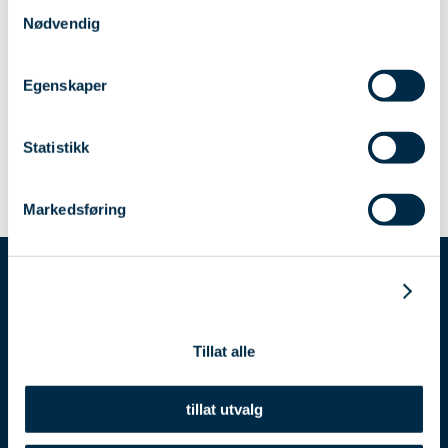
og kostnadsvekst.
Samtykkevalg
Nødvendig
– Vi er svært tilfredse med at selskapet har styrket sin likviditet
og levert resultater som gjør det mulig å utbetale utbytte til eier.
Egenskaper
Samtidig fortsetter vi å utvikle eiendommer med fokus på
bærekraftig by- og samfunnsutvikling,
sier styreleder Eva
Statistikk
Hagen.
Markedsføring
Detaljer
Tillat alle
tillat utvalg