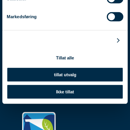
Markedsføring
Detaljer
En ansvarlig og kommersiell
eiendomsutvikler til å stole på.
Tillat alle
+47 953 04 411
Storgata 3, 1607 Fredrikstad
tillat utvalg
post@isegraneiendom.no
Ikke tillat