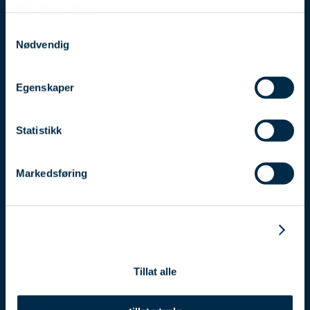
tjenestene deres.
Samtykkevalg
Nødvendig
En ansvarlig og kommersiell
eiendomsutvikler til å stole på.
Egenskaper
+47 953 04 411
Statistikk
Storgata 3, 1607 Fredrikstad
post@isegraneiendom.no
Markedsføring
Detaljer
Tillat alle